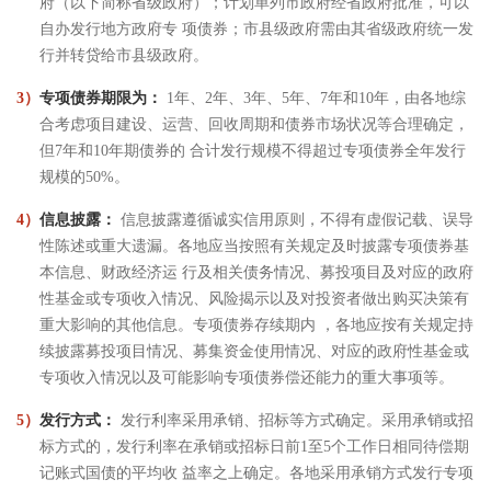
府（以下简称省级政府）；计划单列市政府经省政府批准，可以
自办发行地方政府专 项债券；市县级政府需由其省级政府统一发
行并转贷给市县级政府。
3）
专项债券期限为：
1年、2年、3年、5年、7年和10年，由各地综
合考虑项目建设、运营、回收周期和债券市场状况等合理确定，
但7年和10年期债券的 合计发行规模不得超过专项债券全年发行
规模的50%。
4）
信息披露：
信息披露遵循诚实信用原则，不得有虚假记载、误导
性陈述或重大遗漏。各地应当按照有关规定及时披露专项债券基
本信息、财政经济运 行及相关债务情况、募投项目及对应的政府
性基金或专项收入情况、风险揭示以及对投资者做出购买决策有
重大影响的其他信息。专项债券存续期内 ，各地应按有关规定持
续披露募投项目情况、募集资金使用情况、对应的政府性基金或
专项收入情况以及可能影响专项债券偿还能力的重大事项等。
5）
发行方式：
发行利率采用承销、招标等方式确定。采用承销或招
标方式的，发行利率在承销或招标日前1至5个工作日相同待偿期
记账式国债的平均收 益率之上确定。各地采用承销方式发行专项